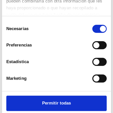
pueden combinarla con otra información que les
haya proporcionado o que hayan recopilado a
partir del uso que haya hecho de sus servicios.
QUIENES SOMOS
Selección
Necesarias
de
consentimiento
Preferencias
Estadística
Tu empresa de
control de plagas de
Marketing
confianza
Permitir todas
Certificada con el Sistema ISO