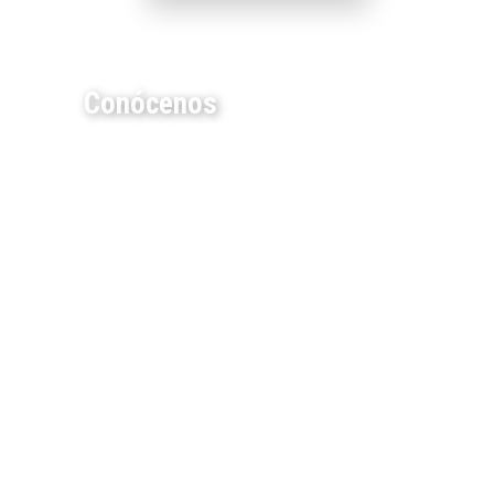
Conócenos
EMPRESA DE CONTROL DE
PLAGAS EN HUELVA
Como empresa de servicios de Gestión
Sostenible de Plagas adoptamos
medidas efectivas que resuelven
cualquier tipo de problema
relacionado con las plagas. Somos
expertos en desratización,