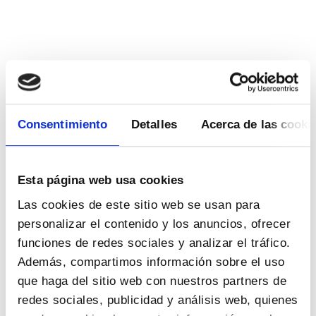
desinsectación, desinfección y
tratamiento de la madera gracias a la
innovación, la formación y el uso de
nuevas tecnologías en todos los
ámbitos de nuestra empresa de
control de plagas en Huelva.
Consentimiento
Detalles
Acerca de las cooki
Ofrecemos soluciones integrales con
Esta página web usa cookies
el fin de prevenir y eliminar la
Las cookies de este sitio web se usan para
aparición de cualquier tipo de plaga
personalizar el contenido y los anuncios, ofrecer
tanto a hogares particulares como a
funciones de redes sociales y analizar el tráfico.
empresas, locales comerciales,
Además, compartimos información sobre el uso
que haga del sitio web con nuestros partners de
oficinas, negocios e industrias.
redes sociales, publicidad y análisis web, quienes